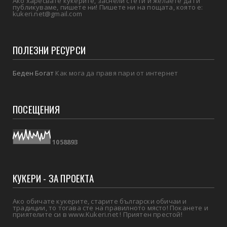
Ако харесвате кукерите, заснели сте ги и желаете да ги
публикуваме, пишете ни! Пишете ни на пощата, която е:
kukeri.net@gmail.com
ПОЛЕЗНИ РЕСУРСИ
Беден Богат
Как мога да правя пари от интернет
ПОСЕЩЕНИЯ
1
0
5
8
8
9
3
КУКЕРИ - ЗА ПРОЕКТА
Ако обичате кукерите, старите български обичаи и
традиции, то тогава сте на правилното място! Поканете и
приятелите си в www.Kukeri.net ! Приятен престой!