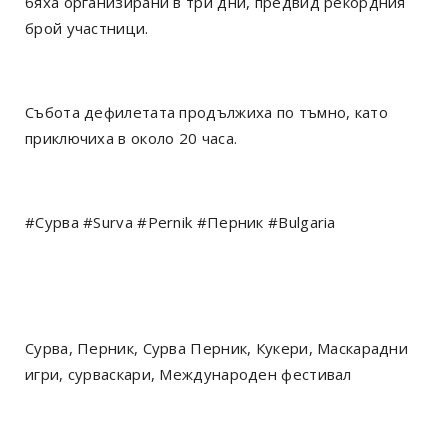
бяха организирани в три дни, предвид рекордния
брой участници.
Събота дефилетата продължиха по тъмно, като
приключиха в около 20 часа.
#Сурва #Surva #Pernik #Перник #Bulgaria
Сурва, Перник, Сурва Перник, Кукери, Маскарадни
игри, сурваскари, Mеждународен фестивал