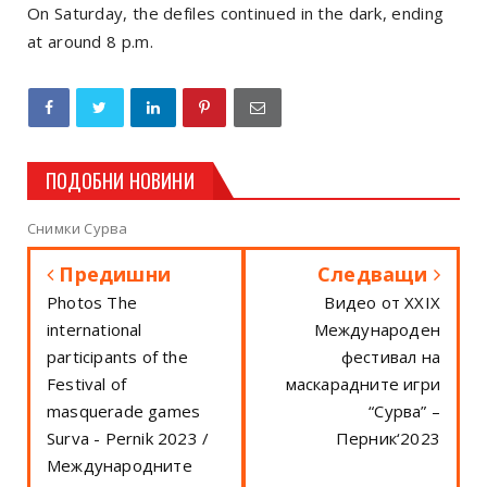
On Saturday, the defiles continued in the dark, ending
at around 8 p.m.
ПОДОБНИ НОВИНИ
Снимки Сурва
Предишни
Следващи
Photos The
Видео от ХХIX
international
Mеждународен
participants of the
фестивал на
Festival of
маскарадните игри
masquerade games
“Сурва” –
Surva - Pernik 2023 /
Перник‘2023
Международните