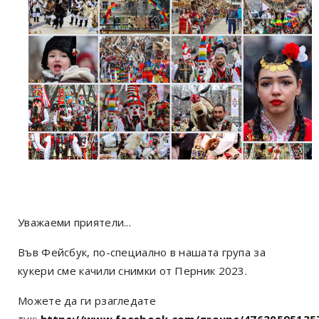
Уважаеми приятели...
Във Фейсбук, по-специално в нашата група за
кукери сме качили снимки от Перник 2023.
Можете да ги рзагледате
тук:
https://www.facebook.com/groups/47620595135