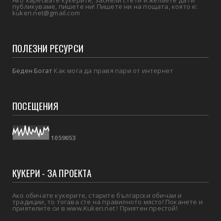
публикуваме, пишете ни! Пишете ни на пощата, която е:
kukeri.net@gmail.com
ПОЛЕЗНИ РЕСУРСИ
Беден Богат
Как мога да правя пари от интернет
ПОСЕЩЕНИЯ
1
0
5
9
0
5
3
КУКЕРИ - ЗА ПРОЕКТА
Ако обичате кукерите, старите български обичаи и
традиции, то тогава сте на правилното място! Поканете и
приятелите си в www.Kukeri.net ! Приятен престой!