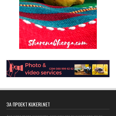
ЗА ПРОЕКТ KUKERI.NET
Ако харесвате кукерите, заснели сте ги и желаете да ги