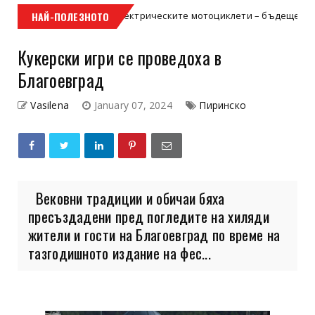
Електрическите мотоциклети – бъдещето на двуколесната м
НАЙ-ПОЛЕЗНОТО
ed
Кукерски игри се проведоха в
Благоевград
Vasilena
January 07, 2024
Пиринско
Вековни традиции и обичаи бяха
пресъздадени пред погледите на хиляди
жители и гости на Благоевград по време на
тазгодишното издание на фес...