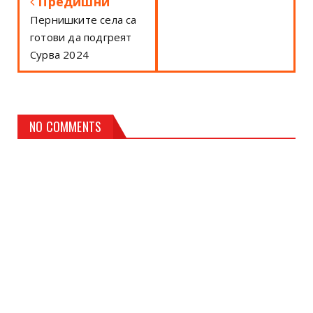
Предишни
Пернишките села са
готови да подгреят
Сурва 2024
NO COMMENTS