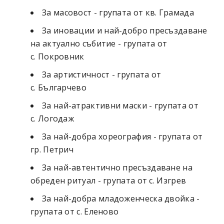
За масовост - групата от кв. Грамада
За иновации и най-добро пресъздаване
на актуално събитие - групата от
с. Покровник
За артистичност - групата от
с. Българчево
За най-атрактивни маски - групата от
с. Логодаж
За най-добра хореография - групата от
гр. Петрич
За най-автентично пресъздаване на
обреден ритуал - групата от с. Изгрев
За най-добра младоженческа двойка -
групата от с. Еленово