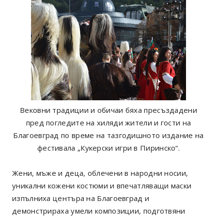
Вековни традиции и обичаи бяха пресъздадени
пред погледите на хиляди жители и гости на
Благоевград по време на тазгодишното издание на
фестивала „Кукерски игри в Пиринско“.
Жени, мъже и деца, облечени в народни носии,
уникални кожени костюми и впечатляващи маски
изпълниха центъра на Благоевград и
демонстрираха умели композиции, подготвяни