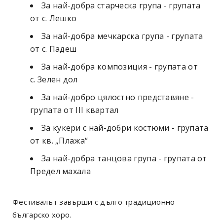
За най-добра старческа група - групата
от с. Лешко
За най-добра мечкарска група - групата
от с. Падеш
За най-добра композиция - групата от
с. Зелен дол
За най-добро цялостно представяне -
групата от III квартал
За кукери с най-добри костюми - групата
от кв. „Плажа“
За най-добра танцова група - групата от
Предел махала
Фестивалът завърши с дълго традиционно
българско хоро.