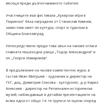
месеци преди дългоочакваното събитие.
Участниците във фестивала „Кукерски игри в
Пиринско“ бяха наградени от Станислав Кимчев,
заместник-кмет по култура, спорт и туризъм в
Община Благоевград.
Непосредствено преди това звън на чанове огласи
главната пешеходна улица „Тодор Александров“ и
пл. „Георги Измирлиев“.
В продължение на часове компетентно жури, в
състав Иван Милушев - художник и директор на
ГХГ, доц. Димитрия Спасова - културолог, д-р Кирил
Алексиев - директор на Регионален исторически
музей, наблюдаваше в детайли презентациите на
всяка една от общо 14-те групи и ги оцени според