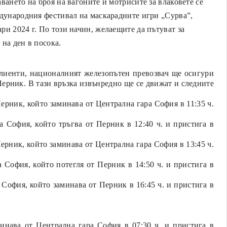
ването на броя на вагоните и мотрисите за влаковете се
ждународния фестивал на маскарадните игри „Сурва”,
ари 2024 г. По този начин, желаещите да пътуват за
на ден в посока.
лиенти, националният железопътен превозвач ще осигури
ерник. В тази връзка извънредно ще се движат и следните
рник, който заминава от Централна гара София в 11:35 ч.
 София, който тръгва от Перник в 12:40 ч. и пристига в
ерник, който заминава от Централна гара София в 1
3
:45 ч.
а София, който потегля от Перник в
1
4
:5
0 ч. и пристига в
 София, който заминава от Перник в
1
6
:
45 ч. и пристига в
минава от Централна гара София в 07:3
0
ч. и пристига в