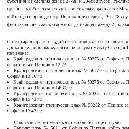
съботния и неделния ден на 27-ми и 28-ми януари. Увелича
прави за удобство на всички, които желаят да посетят Ме
който ще се проведе в гр. Перник през периода 26 - 28
яну
фестивала, ще имат възможност да избират между 21 влака 
С цел гарантиране на удобното придвижване на своите к
допълнителни влакове, които ще пътуват между София и П
пет влака:
Крайградският пътнически влак № 50273 от София за Пе
и пристига в Перник в 12:23 ч.;
Крайградският пътнически влак № 50270 от Перник за
София в 13:30 ч.;
Крайградският пътнически влак № 50275 от София за П
и пристига в Перник в 1
4
:39 ч.;
Крайградският пътнически влак №
5027
2 от Перник з
София в
1
5
:4
3 ч.;
Крайградският пътнически влак № 50282 от Перник за
София в 17
:
43 ч.;
С допълнителни места към съставите си ще пътуват:
Бързият влак № 56
1
1 от София за Петрич, който за