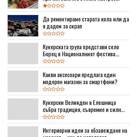
Да ремонтираме старата кола или да
я дадем за скрап
Кукерската група представи село
Борец в Националният фестива...
Какви аксесоари предлага един
модерен магазин за смартфони?
Кукерски Великден в Елешница
събра традиция, съвремие и силн...
Интериорни идеи за обзавеждане на
мезонет – как да използват...