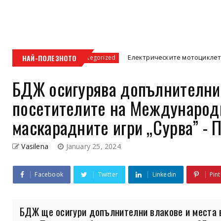
НАЙ-ПОЛЕЗНОТО
Електрическите мотоциклети – бъдещето на
Uncategorized
БДЖ осигурява допълнителни 
посетителите на Международ
маскарадните игри „Сурва” - 
Vasilena
January 25, 2024
Facebook
Twitter
Linkedin
Pint
БДЖ ще осигури допълнителни влакове и места в