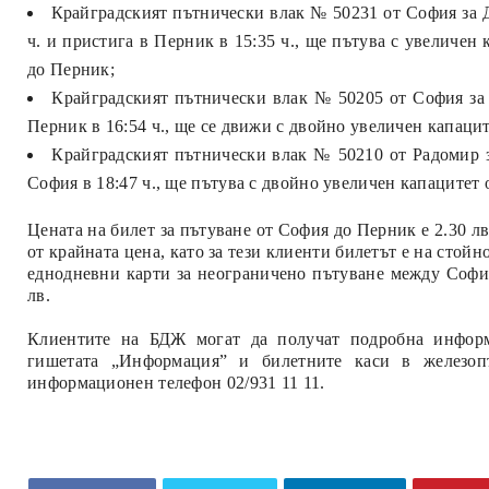
Крайградският пътнически влак № 50231 от София за Д
ч. и пристига в Перник в 15:35 ч., ще пътува с увеличен
до Перник;
Крайградският пътнически влак № 50205 от София за Р
Перник в 16:54 ч., ще се движи с двойно увеличен капацит
Крайградският пътнически влак № 50210 от Радомир за
София в 18:47 ч., ще пътува с двойно увеличен капацитет 
Цената на билет за пътуване от София до Перник е 2.30 л
от крайната цена, като за тези клиенти билетът е на стой
еднодневни карти за неограничено пътуване между София
лв.
Клиентите на БДЖ могат да получат подробна информа
гишетата „Информация” и билетните каси в железоп
информационен телефон 02/931 11 11.