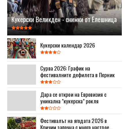
Кукерски Великден - снимки от Елешница
Кукерски календар 2026
Сурва 2026: График на
фестивалните дефилета в Перник
Дара се открои на Евровизия с
уникална "кукерска" рокля
Фестивалът на ягодата 2026 в
Кричим започна с много настрое...