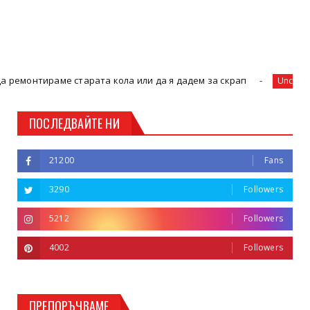
тарата кола или да я дадем за скрап
Дара с
Uncategorized
ПОСЛЕДВАЙТЕ НИ
21200
Fans
3290
Followers
5212
Followers
4002
Followers
ПРЕПОРЪЧВАМЕ