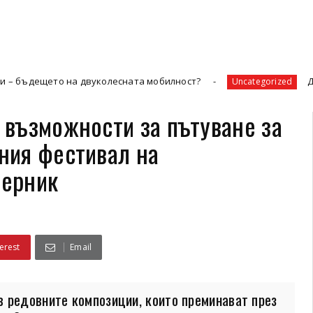
 двуколесната мобилност?
Да ремонтираме с
Uncategorized
възможности за пътуване за
ния фестивал на
Перник
erest
Email
 редовните композиции, които преминават през