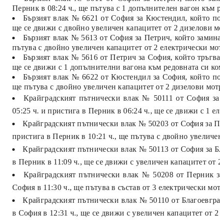
Перник в 08:24 ч., ще пътува с 1 допълнителен вагон към 
Бързият влак № 6621 от София за Кюстендил, който пот
ще се движи с двойно увеличен капацитет от 2 дизелови м
Бързият влак № 5613 от София за Петрич, който заминав
пътува с двойно увеличен капацитет от 2 електрически мо
Бързият влак № 5616 от Петрич за София, който тръгва 
ще се движи с 1 допълнителни вагона към редовната си к
Бързият влак № 6622 от Кюстендил за София, който пот
ще пътува с двойно увеличен капацитет от 2 дизелови мот
Крайградският пътнически влак № 50111 от София за 
05:25 ч. и пристига в Перник в 06:24 ч., ще се движи с 1 
Крайградският пътнически влак № 50203 от София за Пе
пристига в Перник в 10:21 ч., ще пътува с двойно увеличе
Крайградският пътнически влак № 50113 от София за Бл
в Перник в 11:09 ч., ще се движи с увеличен капацитет от
Крайградският пътнически влак № 50208 от Перник за
София в 11:30 ч., ще пътува в състав от 3 електрически мо
Крайградският пътнически влак № 50110 от Благоевград
в София в 12:31 ч., ще се движи с увеличен капацитет от 