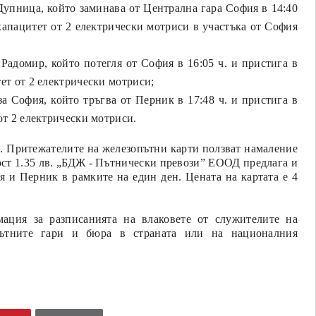
упница, който заминава от Централна гара София в 14:40
 капацитет от 2 електрически мотриси в участъка от София
адомир, който потегля от София в 16:05 ч. и пристига в
ет от 2 електрически мотриси;
 София, който тръгва от Перник в 17:48 ч. и пристига в
от 2 електрически мотриси.
в. Притежателите на железопътни карти ползват намаление
ност 1.35 лв. „БДЖ - Пътнически превози” ЕООД предлага и
 и Перник в рамките на един ден. Цената на картата е 4
ция за разписанията на влаковете от служителите на
ътните гари и бюра в страната или на националния