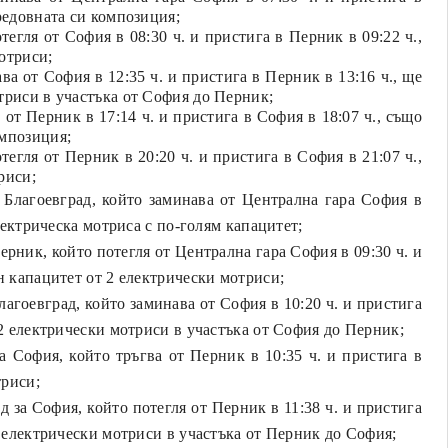
редовната си композиция;
егля от София в 08:30 ч. и пристига в Перник в 09:22 ч.,
отриси;
а от София в 12:35 ч. и пристига в Перник в 13:16 ч., ще
триси в участъка от София до Перник;
от Перник в 17:14 ч. и пристига в София в 18:07 ч., също
омпозиция;
егля от Перник в 20:20 ч. и пристига в София в 21:07 ч.,
риси;
Благоевград, който заминава от Централна гара София в
електрическа мотриса с по-голям капацитет;
рник, който потегля от Централна гара София в 09:30 ч. и
н капацитет от 2 електрически мотриси;
агоевград, който заминава от София в 10:20 ч. и пристига
 2 електрически мотриси в участъка от София до Перник;
 София, който тръгва от Перник в 10:35 ч. и пристига в
триси;
 за София, който потегля от Перник в 11:38 ч. и пристига
2 електрически мотриси в участъка от Перник до София;