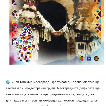
В най-големия маскараден фестивал в Европа участие ще
вземат и 17 чуждестранни групи. Маскарадните дефилета ще
започнат още в петък, и ще продължат в следващите два
дни, за да могат всички желаещи да покажат традицията на