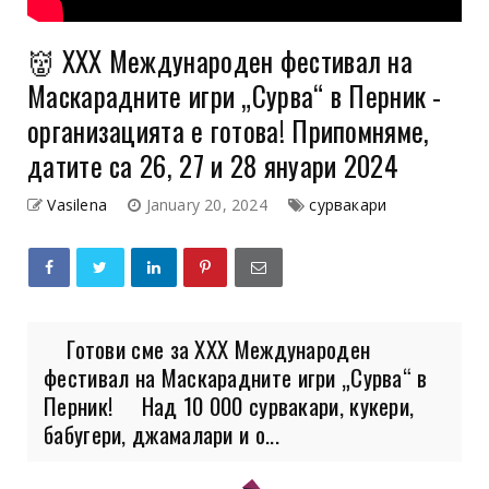
👹 XXX Международен фестивал на
Маскарадните игри „Сурва“ в Перник -
организацията е готова! Припомняме,
датите са 26, 27 и 28 януари 2024
Vasilena
January 20, 2024
сурвакари
Готови сме за XXX Международен
фестивал на Маскарадните игри „Сурва“ в
Перник! Над 10 000 сурвакари, кукери,
бабугери, джамалари и о...