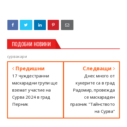
ПОДОБНИ НОВИНИ
сурвакари
Предишни
Следващи
17 чуждестранни
Днес много от
маскарадни групи ще
кукерите са в град
вземат участие на
Радомир, провежда
Сурва 2024 в град
се маскараден
Перник
празник "Тайнството
на Сурва"