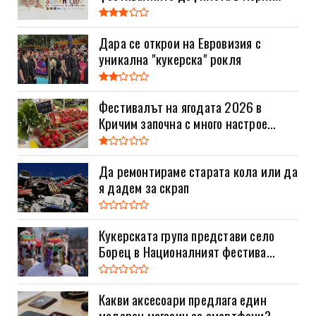
Дара се открои на Евровизия с
уникална "кукерска" рокля
Фестивалът на ягодата 2026 в
Кричим започна с много настрое...
Да ремонтираме старата кола или да
я дадем за скрап
Кукерската група представи село
Борец в Националният фестива...
Какви аксесоари предлага един
модерен магазин за смартфони?