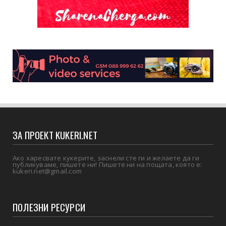
ЗА ПРОЕКТ KUKERI.NET
Ако харесвате кукерите, заснели сте ги и желаете да ги
публикуваме, пишете ни! Пишете ни на пощата, която е:
kukeri.net@gmail.com
ПОЛЕЗНИ РЕСУРСИ