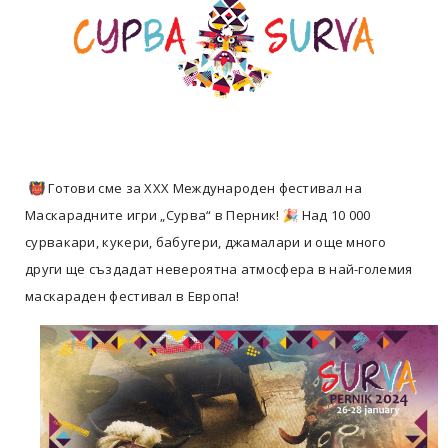
Готови сме за XXX Международен фестивал на
Маскарадните игри „Сурва“ в Перник!
Над 10 000
сурвакари, кукери, бабугери, джамалари и още много
други ще създадат невероятна атмосфера в най-големия
маскараден фестивал в Европа!