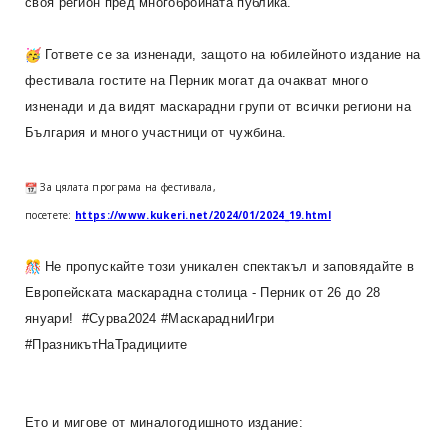
своя регион пред многобройната публика.
Гответе се за изненади, защото на юбилейното издание на
фестивала гостите на Перник могат да очакват много
изненади и да видят маскарадни групи от всички региони на
България и много участници от чужбина.
За цялата програма на фестивала,
посетете:
https://www.kukeri.net/2024/01/2024_19.html
Не пропускайте този уникален спектакъл и заповядайте в
Европейската маскарадна столица - Перник от 26 до 28
януари! #Сурва2024 #МаскарадниИгри
#ПразникътНаТрадициите
Ето и мигове от миналогодишното издание: