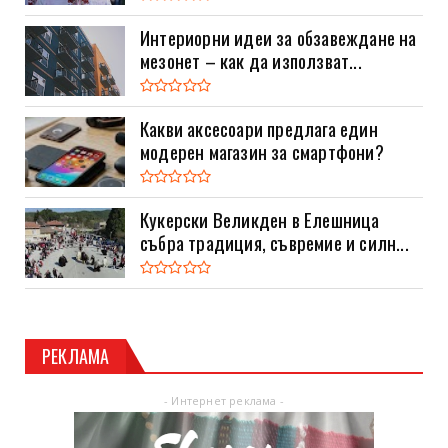
Интериорни идеи за обзавеждане на
мезонет – как да използват...
Какви аксесоари предлага един
модерен магазин за смартфони?
Кукерски Великден в Елешница
събра традиция, съвремие и силн...
РЕКЛАМА
- Интернет реклама -