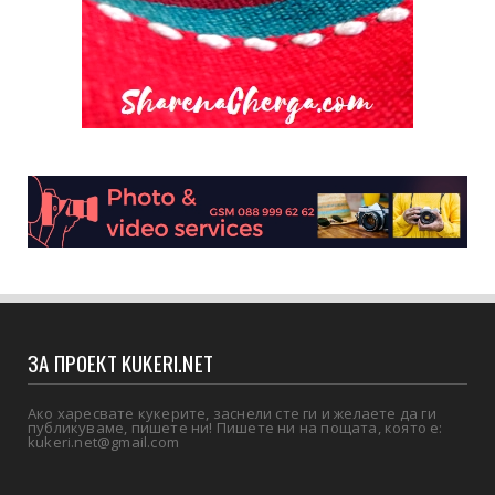
ЗА ПРОЕКТ KUKERI.NET
Ако харесвате кукерите, заснели сте ги и желаете да ги
публикуваме, пишете ни! Пишете ни на пощата, която е:
kukeri.net@gmail.com