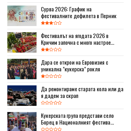
Сурва 2026: График на
фестивалните дефилета в Перник
Фестивалът на ягодата 2026 в
Кричим започна с много настрое...
Дара се открои на Евровизия с
уникална "кукерска" рокля
Да ремонтираме старата кола или да
я дадем за скрап
Кукерската група представи село
Борец в Националният фестива...