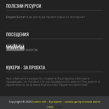
ПОЛЕЗНИ РЕСУРСИ
Беден Богат
Как мога да правя пари от интернет
ПОСЕЩЕНИЯ
1
0
5
7
1
7
6
КУКЕРИ - ЗА ПРОЕКТА
Ако обичате кукерите, старите български обичаи и
традиции, то тогава сте на правилното място! Поканете и
приятелите си в www.Kukeri.net ! Приятен престой!
Copyright ©
2026
kukeri.net - Кукерите - силата да прогоним злите
сили
,
Viseo