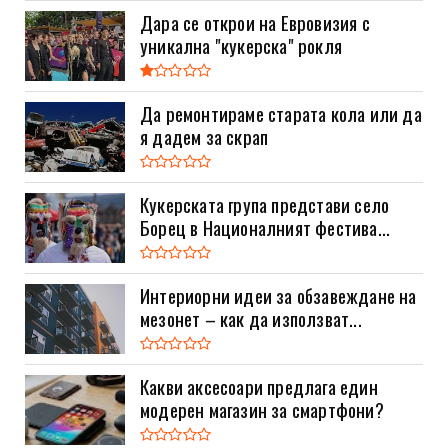
Дара се открои на Евровизия с
уникална "кукерска" рокля
Да ремонтираме старата кола или да
я дадем за скрап
Кукерската група представи село
Борец в Националният фестива...
Интериорни идеи за обзавеждане на
мезонет – как да използват...
Какви аксесоари предлага един
модерен магазин за смартфони?