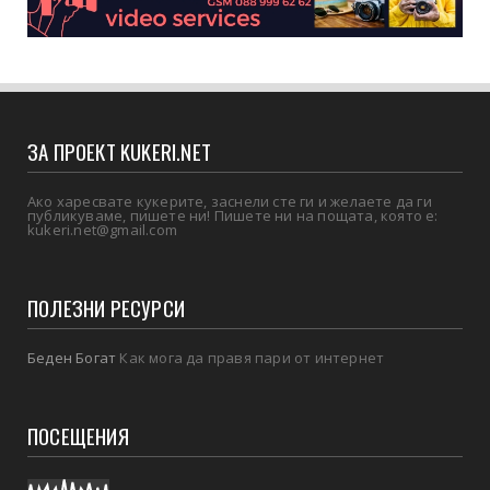
ЗА ПРОЕКТ KUKERI.NET
Ако харесвате кукерите, заснели сте ги и желаете да ги
публикуваме, пишете ни! Пишете ни на пощата, която е:
kukeri.net@gmail.com
ПОЛЕЗНИ РЕСУРСИ
Беден Богат
Как мога да правя пари от интернет
ПОСЕЩЕНИЯ