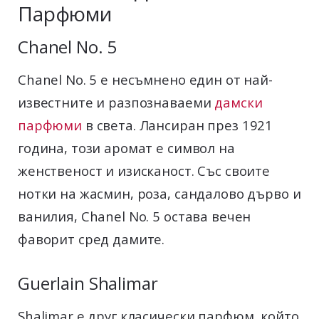
Парфюми
Chanel No. 5
Chanel No. 5 е несъмнено един от най-
известните и разпознаваеми
дамски
парфюми
в света. Лансиран през 1921
година, този аромат е символ на
женственост и изисканост. Със своите
нотки на жасмин, роза, сандалово дърво и
ванилия, Chanel No. 5 остава вечен
фаворит сред дамите.
Guerlain Shalimar
Shalimar е друг класически парфюм, който