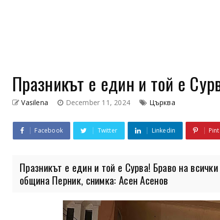
Празникът е един и той е Сурв
Vasilena
December 11, 2024
Църква
Facebook
Twitter
Linkedin
Pint
Празникът е един и той е Сурва! Браво на всички
община Перник, снимка: Асен Асенов