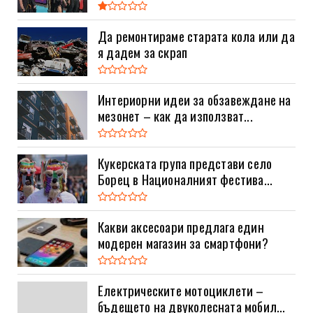
Да ремонтираме старата кола или да
я дадем за скрап
Интериорни идеи за обзавеждане на
мезонет – как да използват...
Кукерската група представи село
Борец в Националният фестива...
Какви аксесоари предлага един
модерен магазин за смартфони?
Електрическите мотоциклети –
бъдещето на двуколесната мобил...