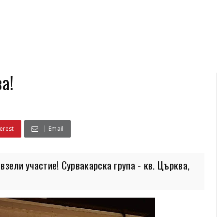
а!
erest
Email
 взели участие! Сурвакарска група - кв. Църква,