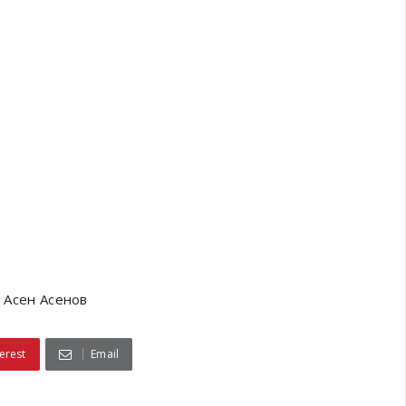
: Асен Асенов
erest
Email