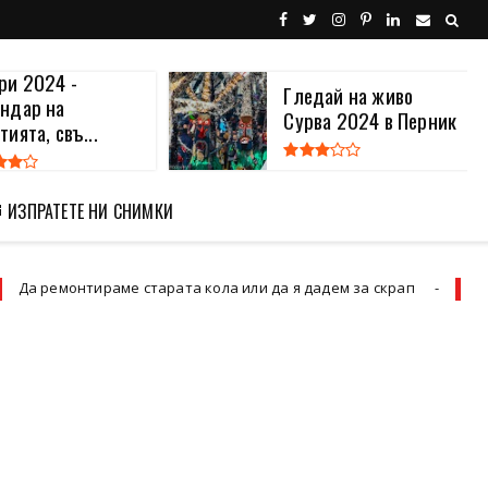
ри 2024 -
Гледай на живо
ндар на
Сурва 2024 в Перник
тията, свъ...
 ИЗПРАТЕТЕ НИ СНИМКИ
е старата кола или да я дадем за скрап
Дар
Uncategorized