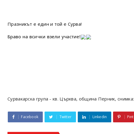
Празникът е един и той е Сурва!
Браво на всички взели участие!
Сурвакарска група - кв. Църква, община Перник, снимка
Facebook
Twitter
Linkedin
Pint