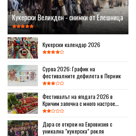
Кукерски Великден - снимки от Елешница
Кукерски календар 2026
Сурва 2026: График на
фестивалните дефилета в Перник
Фестивалът на ягодата 2026 в
Кричим започна с много настрое...
Дара се открои на Евровизия с
уникална "кукерска" рокля