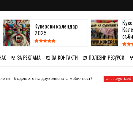
Куке
Кукерски календар
Кале
2025
съби
НАС
👹 ЗА РЕКЛАМА
👹 ЗА КОНТАКТИ
👹 ПОЛЕЗНИ РЕСУРСИ

 на двуколесната мобилност?
Да ремонтирам
Uncategorized