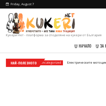
Friday, August 7
Кукери Нет - платформа за споделяне на кукери от България
👹 НАЧАЛО
👹 ЗА 
ст
НАЙ-ПОЛЕЗНОТО
Електрическите мотоциклети – бъдещето
Uncategorized