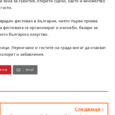
и зона за събития, открити сцени, както и множество
гости.
караден фестивал в България, чиято първа проява
а фестивала се организират и изложби, базари за
ото българско изкуство.
ници. Перничани и гостите на града могат да очакват
колорит и забавления.
erest
Email
Следващи