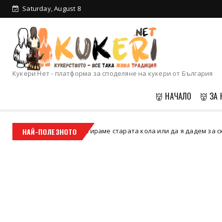
Saturday, August 8
Кукерски календар
2025
Кукери Нет - платформа за споделяне на кукери от България
👹 НАЧАЛО
👹 ЗА 
Да ремонтираме старата кола или да я дадем за скрап
НАЙ-ПОЛЕЗНОТО
Uncate