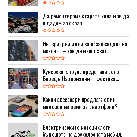
Да ремонтираме старата кола или да
я дадем за скрап
Интериорни идеи за обзавеждане на
мезонет – как да използват...
Кукерската група представи село
Борец в Националният фестива...
Какви аксесоари предлага един
модерен магазин за смартфони?
Електрическите мотоциклети –
бъдещето на двуколесната мобил...