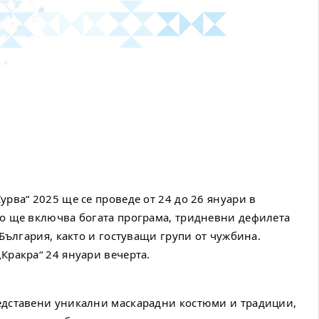
рва“ 2025 ще се проведе от 24 до 26 януари в
во ще включва богата програма, тридневни дефилета
 България, както и гостуващи групи от чужбина.
Кракра“ 24 януари вечерта.
едставени уникални маскарадни костюми и традиции,