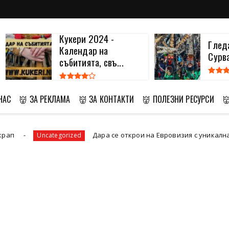
Кукери 2024 -
Глед
Календар на
Сурв
събитията, свъ...
НАС
👹 ЗА РЕКЛАМА
👹 ЗА КОНТАКТИ
👹 ПОЛЕЗНИ РЕСУРСИ

Дара се открои на Евровизия с уникална "кукерска" рок
gorized