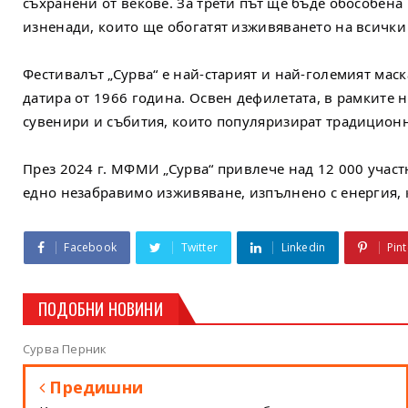
съхранени от векове. За трети път ще бъде обособена 
изненади, които ще обогатят изживяването на всички 
Фестивалът „Сурва“ е най-старият и най-големият мас
датира от 1966 година. Освен дефилетата, в рамките н
сувенири и събития, които популяризират традиционн
През 2024 г. МФМИ „Сурва“ привлече над 12 000 участ
едно незабравимо изживяване, изпълнено с енергия, 
Facebook
Twitter
Linkedin
Pint
ПОДОБНИ НОВИНИ
Сурва Перник
Предишни