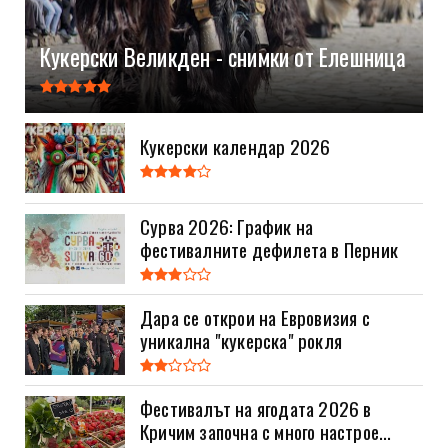
Кукерски Великден - снимки от Елешница
Кукерски календар 2026
Сурва 2026: График на
фестивалните дефилета в Перник
Дара се открои на Евровизия с
уникална "кукерска" рокля
Фестивалът на ягодата 2026 в
Кричим започна с много настрое...