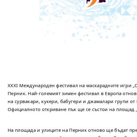
XXXI Международен фестивал на маскарадните игри „Су
Перник. Най-големият зимен фестивал в Европа отно
на сурвакари, кукери, бабугери и джамалари групи от
Официалното откриване пък ще се състои на площад „
На площада и улиците на Перник отново ще бъдат пр