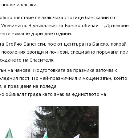
чанове и хлопки.
 общо шествие се включиха стотици банскалии от
и Улевиница. В уникалния за Банско обичай – „Дрънкане
етенце нямаше дори две години.
а Стойчо Баненски, пое от центъра на Банско, покрай
т поколения звонци и по-нови, специално поръчани при
раждането на Спасителя.
ън на чанове. Подготовката за празника започва с
оледния пост. Но най-празничния и мощен звън, който
, е през деня на Коледа.
но обикалят града като знак за единството на