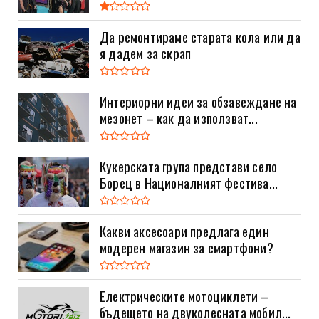
Да ремонтираме старата кола или да
я дадем за скрап
Интериорни идеи за обзавеждане на
мезонет – как да използват...
Кукерската група представи село
Борец в Националният фестива...
Какви аксесоари предлага един
модерен магазин за смартфони?
Електрическите мотоциклети –
бъдещето на двуколесната мобил...