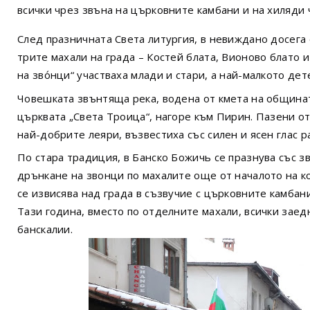
всички чрез звъна на църковните камбани и на хиляди 
След празничната Света литургия, в невиждано досега
трите махали на града – Костей блата, Вионово блато 
на зво́нци“ участваха млади и стари, а най-малкото д
Човешката звънтяща река, водена от кмета на общинат
църквата „Света Троица“, нагоре към Пирин. Пазени о
най-добрите леяри, възвестиха със силен и ясен глас 
По стара традиция, в Банско Божичь се празнува със зв
дрънкане на звонци по махалите още от началото на к
се извисява над града в съзвучие с църковните камбани
Тази година, вместо по отделните махали, всички заед
банскалии.