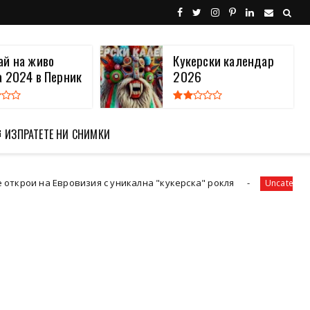
ай на живо
Кукерски календар
а 2024 в Перник
2026
 ИЗПРАТЕТЕ НИ СНИМКИ
зия с уникална "кукерска" рокля
Фестивалът 
Uncategorized