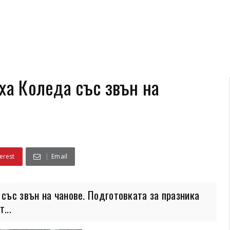
ха Коледа със звън на
erest
Email
 със звън на чанове. Подготовката за празника
...