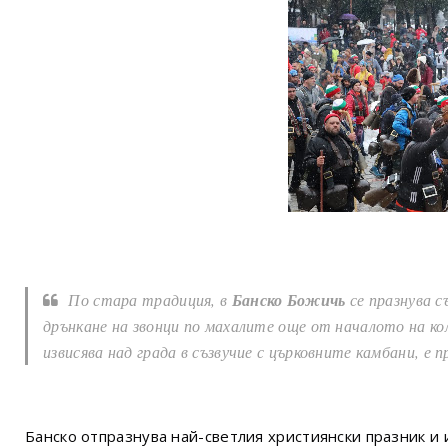
По стара традиция, в
Банско Божичь
се празнува с
дрънкане на звонци по махалите още от началото на кол
извисява над града в съзвучие с църковните камбани, е п
Банско отпразнува най-светлия християнски празник и 