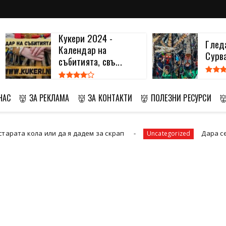
Кукери 2024 -
Глед
Календар на
Сурв
събитията, свъ...
НАС
👹 ЗА РЕКЛАМА
👹 ЗА КОНТАКТИ
👹 ПОЛЕЗНИ РЕСУРСИ

а я дадем за скрап
Дара се открои на Еврови
Uncategorized