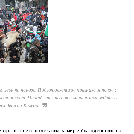
ъс звън на чанове. Подготовката за празника започва с
едния пост. Но най-празничния и мощен звън, който се
рез деня на Коледа.
изпрати своите пожелания за мир и благоденствие на