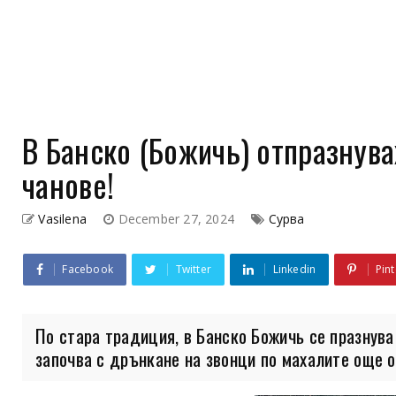
В Банско (Божичь) отпразнува
чанове!
Vasilena
December 27, 2024
Сурва
Facebook
Twitter
Linkedin
Pint
По стара традиция, в Банско Божичь се празнува
започва с дрънкане на звонци по махалите още от