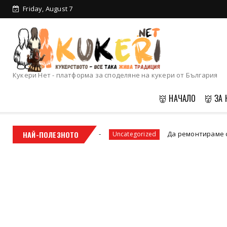
Friday, August 7
Кукерски календар
2025
Кукери Нет - платформа за споделяне на кукери от България
👹 НАЧАЛО
👹 ЗА 
илност?
НАЙ-ПОЛЕЗНОТО
Да ремонтираме старата кола или д
Uncategorized