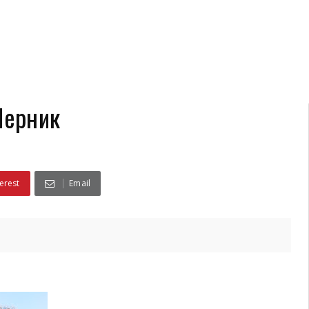
Перник
erest
Email