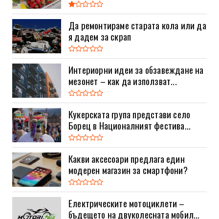
Да ремонтираме старата кола или да
я дадем за скрап
Интериорни идеи за обзавеждане на
мезонет – как да използват...
Кукерската група представи село
Борец в Националният фестива...
Какви аксесоари предлага един
модерен магазин за смартфони?
Електрическите мотоциклети –
бъдещето на двуколесната мобил...