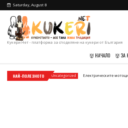
Saturday, August 8
Кукери Нет - платформа за споделяне на кукери от България
👹 НАЧАЛО
👹 ЗА 
ст
НАЙ-ПОЛЕЗНОТО
Електрическите мотоциклети – бъдещето 
Uncategorized