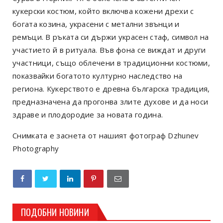
кукерски костюм, който включва кожени дрехи с
богата козина, украсени с метални звънци и
ремъци. В ръката си държи украсен стаф, символ на
участието й в ритуала. Във фона се виждат и други
участници, също облечени в традиционни костюми,
показвайки богатото културно наследство на
региона. Кукерството е древна българска традиция,
предназначена да прогонва злите духове и да носи
здраве и плодородие за новата година.
Снимката е заснета от нашият фотограф Dzhunev
Photography
ПОДОБНИ НОВИНИ