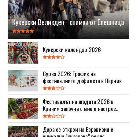
Кукерски Великден - снимки от Елешница
Кукерски календар 2026
Сурва 2026: График на
фестивалните дефилета в Перник
Фестивалът на ягодата 2026 в
Кричим започна с много настрое...
Дара се открои на Евровизия с
уникална "кукерска" рокля