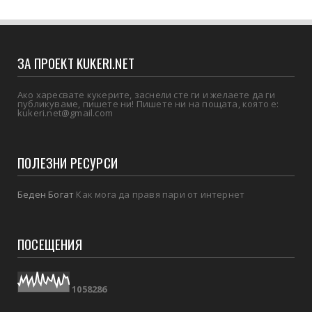
ЗА ПРОЕКТ KUKERI.NET
Ако харесвате кукерите, заснели сте ги и желаете да ги
публикуваме, пишете ни! Пишете ни на пощата, която е:
kukeri.net@gmail.com
ПОЛЕЗНИ РЕСУРСИ
Беден Богат
Как мога да правя пари от интернет
ПОСЕЩЕНИЯ
1
0
5
8
2
8
6