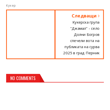
Кукер
Следващи
Кукерска група
"Джамал" - село
Долни Богров
спечели вота на
публиката на сурва
2025 в град Перник
NO COMMENTS