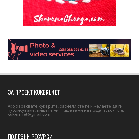
ЗА ПРОЕКТ KUKERI.NET
Ако харесвате кукерите, заснели сте ги и желаете да ги
публикуваме, пишете ни! Пишете ни на пощата, която е:
kukeri.net@gmail.com
ПОЛЕЗНИ РЕСУРСИ