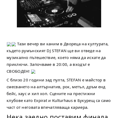
Тази вечер ви каним в Двореца на културата,
където румънският DJ STEFAN ще ви отведе на
музикално пътешествие, което няма да искате да
приключи. Започваме в 20:00, а входът е
СВОБОДЕН!
С близо 20 години зад пулта, STEFAN е майстор в
смесването на алтърнатив, рок, метъл, дръм енд
бейс, хаус и хип хоп. Сцените на престижни
клубове като Expirat и Kulturhaus в Букурещ са само
част от неговата впечатляваща кариера.
Нека заедно поставим финала