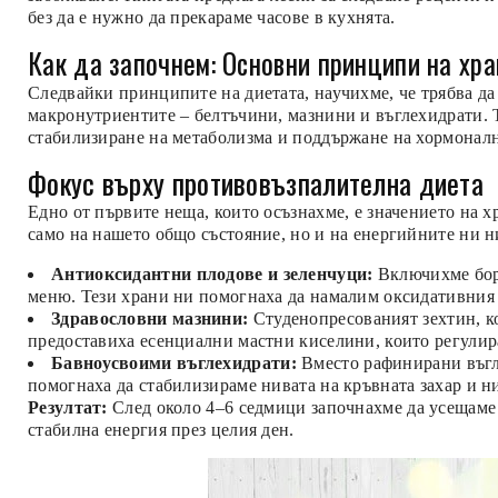
без да е нужно да прекараме часове в кухнята.
Как да започнем: Основни принципи на хр
Следвайки принципите на диетата, научихме, че трябва да
макронутриентите – белтъчини, мазнини и въглехидрати. 
стабилизиране на метаболизма и поддържане на хормоналн
Фокус върху противовъзпалителна диета
Едно от първите неща, които осъзнахме, е значението на х
само на нашето общо състояние, но и на енергийните ни н
Антиоксидантни плодове и зеленчуци:
Включихме боро
меню. Тези храни ни помогнаха да намалим оксидативния с
Здравословни мазнини:
Студенопресованият зехтин, ко
предоставиха есенциални мастни киселини, които регулир
Бавноусвоими въглехидрати:
Вместо рафинирани въгле
помогнаха да стабилизираме нивата на кръвната захар и ни
Резултат:
След около 4–6 седмици започнахме да усещаме 
стабилна енергия през целия ден.