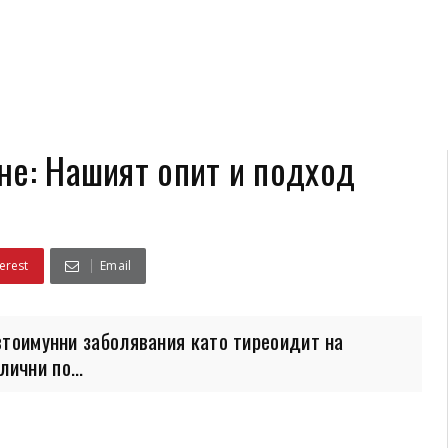
не: Нашият опит и подход
erest
Email
втоимунни заболявания като тиреоидит на
ични по...