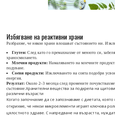
Избягване на реактивни храни
Разбрахме, че някои храни влошават състоянието ни. Изк
Глутен:
След като го премахнахме от менюто си, забеля
храносмилането.
Млечни продукти:
Намаляването на млечните продукт
подуване.
Соеви продукти:
Изключването на соята подобри усво
енергия.
Резултат:
Около 2–3 месеца след промените почувствахме
Хранителни вещества за подкрепа на щитови
състояние.
различни възрасти
Когато започнахме да се запознаваме с диетата, коят
открихме, че някои микроелементи играят ключова рол
цялостното здраве. С напредване на възрастта, нужда