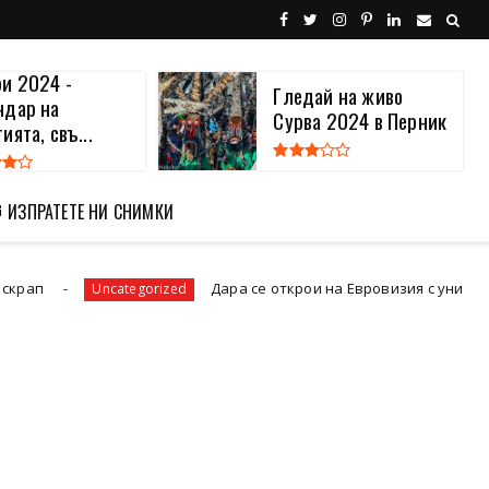
ай на живо
Кукерски календар
а 2024 в Перник
2026
 ИЗПРАТЕТЕ НИ СНИМКИ
Дара се открои на Евровизия с уникална "кукерска" рокля
ized