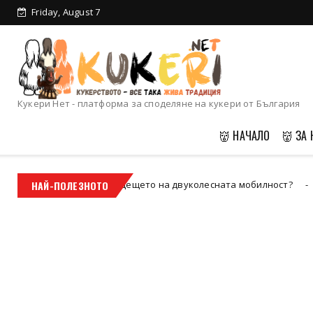
Friday, August 7
Кукерски календар
2025
Кукери Нет - платформа за споделяне на кукери от България
👹 НАЧАЛО
👹 ЗА 
– бъдещето на двуколесната мобилност?
НАЙ-ПОЛЕЗНОТО
Да 
Uncategorized