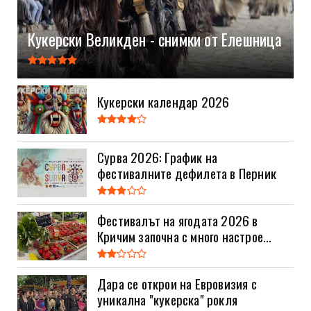
Кукерски Великден - снимки от Елешница
Кукерски календар 2026
Сурва 2026: График на
фестивалните дефилета в Перник
Фестивалът на ягодата 2026 в
Кричим започна с много настрое...
Дара се открои на Евровизия с
уникална "кукерска" рокля