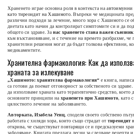
Храненето играе основна роля в контекста на
автоимунни 
като тиреоидит на Хашимото
. Въпреки че медицината пре
различни подходи за лечение, много хора с Хашимото се 
диетата като начин да контролират симптомите си и да по
общото си здраве. За
нас храненето стана важен съюзник
към възстановяване, и с течение на времето разбрахме, че
хранителни решения могат да бъдат толкова ефективни, к
медикаментите.
Хранителна фармакология: Как да използ
храната за излекуване
„Хашимото: хранителна фармакология“
е книга, написа
са готови да поемат отговорност за собственото си здраве
да използваме храната като терапевтично средство, което 
основните принципи на
храненето при Хашимото
, като 
цялостното лечение на заболяването.
Авторката, Изабела Уенц
, споделя своето собствено път
работата с хиляди хора, които също страдат от
тиреоидит 
открива, че съществуват повтарящи се и предсказуеми хра
заболяване. Книгата предлага лесни за следване рецепти и