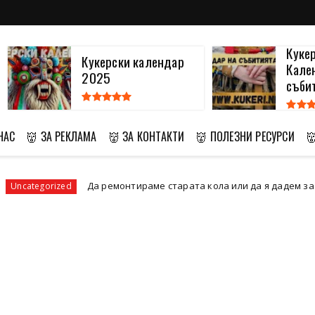
Кукери 2024 -
Глед
Календар на
Сурв
събитията, свъ...
НАС
👹 ЗА РЕКЛАМА
👹 ЗА КОНТАКТИ
👹 ПОЛЕЗНИ РЕСУРСИ

ремонтираме старата кола или да я дадем за скрап
Uncategor