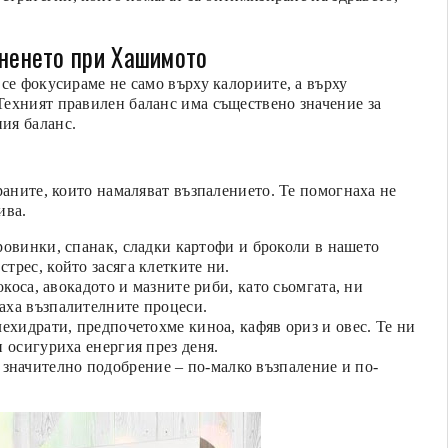
аненето при Хашимото
 се фокусираме не само върху калориите, а върху
Техният правилен баланс има съществено значение за
ия баланс.
раните, които намаляват възпалението. Те помогнаха не
ива.
винки, спанак, сладки картофи и броколи в нашето
трес, който засяга клетките ни.
коса, авокадото и мазните риби, като сьомгата, ни
аха възпалителните процеси.
хидрати, предпочетохме киноа, кафяв ориз и овес. Те ни
 осигуриха енергия през деня.
значително подобрение – по-малко възпаление и по-