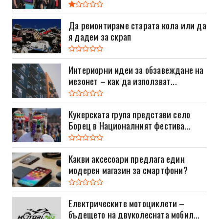
Да ремонтираме старата кола или да
я дадем за скрап
Интериорни идеи за обзавеждане на
мезонет – как да използват...
Кукерската група представи село
Борец в Националният фестива...
Какви аксесоари предлага един
модерен магазин за смартфони?
Електрическите мотоциклети –
бъдещето на двуколесната мобил...