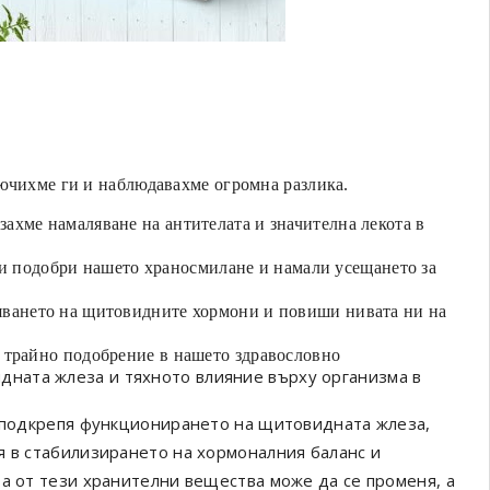
лючихме ги и наблюдавахме огромна разлика.
захме намаляване на антителата и значителна лекота в
и подобри нашето храносмилане и намали усещането за
яването на щитовидните хормони и повиши нивата ни на
 трайно подобрение в нашето здравословно
дната жлеза и тяхното влияние върху организма в
о подкрепя функционирането на щитовидната жлеза,
я в стабилизирането на хормоналния баланс и
та от тези хранителни вещества може да се променя, а