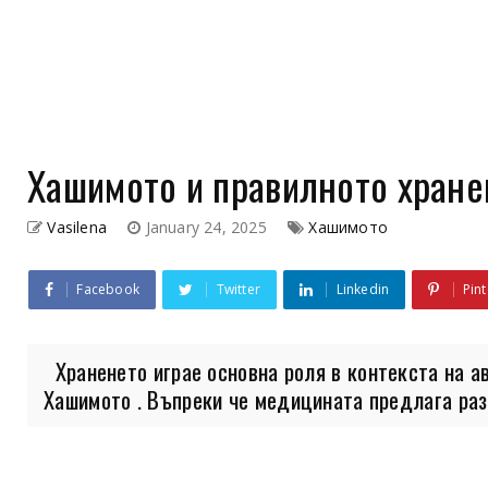
Хашимото и правилното хране
Vasilena
January 24, 2025
Хашимото
Facebook
Twitter
Linkedin
Pint
Храненето играе основна роля в контекста на а
Хашимото . Въпреки че медицината предлага разл