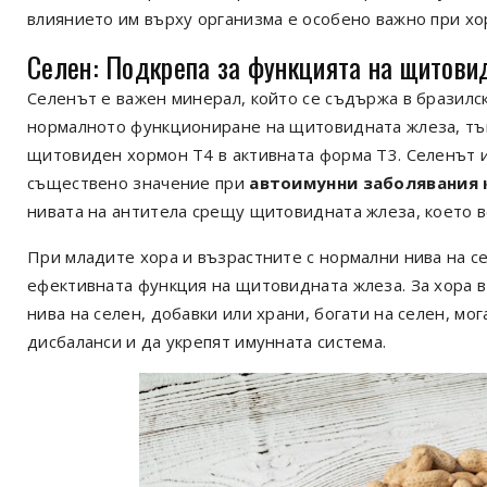
влиянието им върху организма е особено важно при хо
Селен: Подкрепа за функцията на щитови
Селенът е важен минерал, който се съдържа в бразилск
нормалното функциониране на щитовидната жлеза, тъй
щитовиден хормон Т4 в активната форма Т3. Селенът и
съществено значение при
автоимунни заболявания 
нивата на антитела срещу щитовидната жлеза, което в
При младите хора и възрастните с нормални нива на се
ефективната функция на щитовидната жлеза. За хора в 
нива на селен, добавки или храни, богати на селен, м
дисбаланси и да укрепят имунната система.