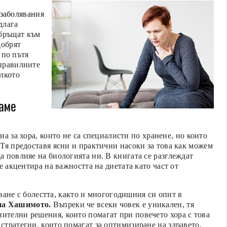
заболявания
длага
обръщат към
добрят
по пътя
 правилните
олкото
ваме
на за хора, които не са специалисти по хранене, но които
. Тя предоставя ясни и практични насоки за това как можем
да повлияе на биологията ни. В книгата се разглеждат
се акцентира на важността на диетата като част от
уване с болестта, както и многогодишния си опит в
на Хашимото.
Въпреки че всеки човек е уникален, тя
нителни решения, които помагат при повечето хора с това
 стратегии, които помагат за оптимизиране на здравето,