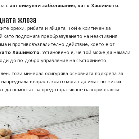
ра с
автоимунни заболявания, като Хашимото
.
дната жлеза
ите орехи, рибата и яйцата. Той е критичен за
 като подпомага преобразуването на неактивния
ма и противовъзпалително действие, което е от
като Хашимото.
Установено е, че той може да намали
оди до по-добро управление на състоянието.
лен, този минерал осигурява основната подкрепа за
напреднала възраст, които могат да имат по-ниски
огат да помогнат за предотвратяване на хормонални