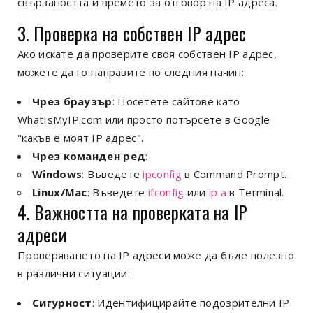
свързаността и времето за отговор на IP адреса.
3. Проверка на собствен IP адрес
Ако искате да проверите своя собствен IP адрес,
можете да го направите по следния начин:
Чрез браузър
: Посетете сайтове като
WhatIsMyIP.com или просто потърсете в Google
"какъв е моят IP адрес".
Чрез команден ред
:
Windows
: Въведете
ipconfig
в Command Prompt.
Linux/Mac
: Въведете
ifconfig
или
ip a
в Terminal.
4. Важността на проверката на IP
адреси
Проверяването на IP адреси може да бъде полезно
в различни ситуации:
Сигурност
: Идентифицирайте подозрителни IP