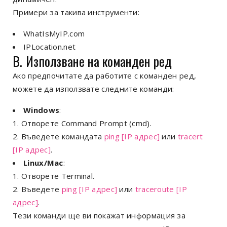
Примери за такива инструменти:
WhatIsMyIP.com
IPLocation.net
B. Използване на команден ред
Ако предпочитате да работите с команден ред,
можете да използвате следните команди:
Windows
:
Отворете Command Prompt (cmd).
Въведете командата
ping [IP адрес]
или
tracert
[IP адрес]
.
Linux/Mac
:
Отворете Terminal.
Въведете
ping [IP адрес]
или
traceroute [IP
адрес]
.
Тези команди ще ви покажат информация за