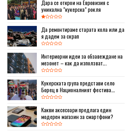
Дара се открои на Евровизия с
уникална "кукерска" рокля
Да ремонтираме старата кола или да
я дадем за скрап
Интериорни идеи за обзавеждане на
мезонет – как да използват...
Кукерската група представи село
Борец в Националният фестива...
Какви аксесоари предлага един
модерен магазин за смартфони?