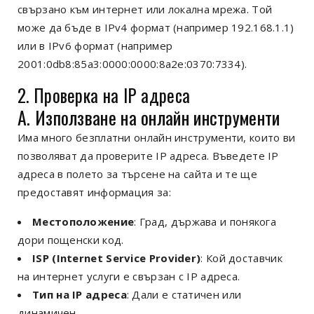
свързано към интернет или локална мрежа. Той
може да бъде в IPv4 формат (например 192.168.1.1)
или в IPv6 формат (например
2001:0db8:85a3:0000:0000:8a2e:0370:7334).
2. Проверка на IP адреса
A. Използване на онлайн инструменти
Има много безплатни онлайн инструменти, които ви
позволяват да проверите IP адреса. Въведете IP
адреса в полето за търсене на сайта и те ще
предоставят информация за:
Местоположение
: Град, държава и понякога
дори пощенски код.
ISP (Internet Service Provider)
: Кой доставчик
на интернет услуги е свързан с IP адреса.
Тип на IP адреса
: Дали е статичен или
динамичен.