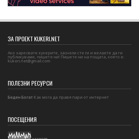
ЗА ПРОЕКТ KUKERI.NET
Ако харесвате кукерите, заснели сте ги и желаете да ги
публикуваме, пишете ни! Пишете ни на пощата, която е:
kukeri.net@gmail.com
ПОЛЕЗНИ РЕСУРСИ
Беден Богат
Как мога да правя пари от интернет
ПОСЕЩЕНИЯ