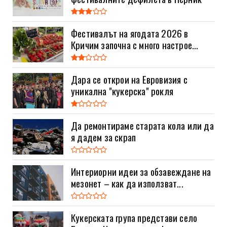
Фестивалът на ягодата 2026 в
Кричим започна с много настрое...
Дара се открои на Евровизия с
уникална "кукерска" рокля
Да ремонтираме старата кола или да
я дадем за скрап
Интериорни идеи за обзавеждане на
мезонет – как да използват...
Кукерската група представи село