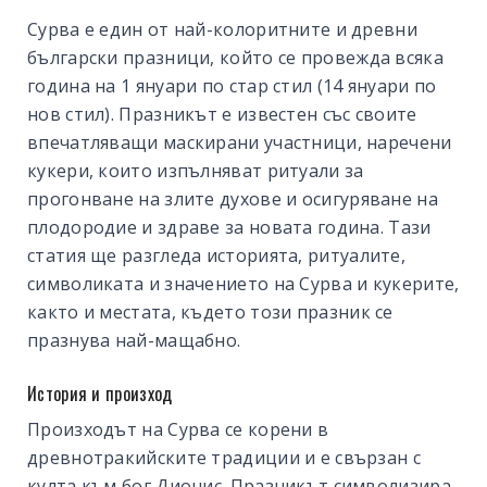
Сурва е един от най-колоритните и древни
български празници, който се провежда всяка
година на 1 януари по стар стил (14 януари по
нов стил). Празникът е известен със своите
впечатляващи маскирани участници, наречени
кукери, които изпълняват ритуали за
прогонване на злите духове и осигуряване на
плодородие и здраве за новата година. Тази
статия ще разгледа историята, ритуалите,
символиката и значението на Сурва и кукерите,
както и местата, където този празник се
празнува най-мащабно.
История и произход
Произходът на Сурва се корени в
древнотракийските традиции и е свързан с
култа към бог Дионис. Празникът символизира