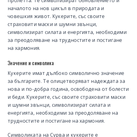
пролетта. Те символизират обновлението и
началото на нов цикъл в природата и
човешкия живот. Кукерите, със своите
страховити маски и шумни звънци,
символизират силата и енергията, необходими
за преодоляване на трудностите и постигане
на хармония.
Значение и символика
Кукерите имат дълбоко символично значение
за българите. Те олицетворяват надеждата за
нова и по-добра година, освободена от болести
и беди. Кукерите, със своите страховити маски
и шумни звънци, символизират силата и
енергията, необходими за преодоляване на
трудностите и постигане на хармония.
Символиката на Сурва и кукерите е