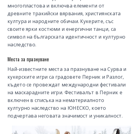
многопластова и включва елементи от
древните тракийски вярвания, християнската
култура и народните обичаи. Кукерите, със
своите ярки костюми и енергични танци, са
символ на българската идентичност и културно
наследство.
Места за празнуване
Най-известните места за празнуване на Сурва и
кукерските игри са градовете Перник и Разлог,
където се провеждат международни фестивали
на маскарадните игри. Фестивалът в Перник е
включен в списъка на нематериалното
културно наследство на ЮНЕСКО, което
подчертава неговата значимост и уникалност.