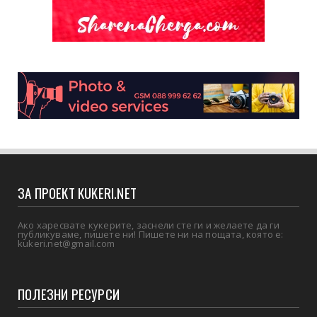
ЗА ПРОЕКТ KUKERI.NET
Ако харесвате кукерите, заснели сте ги и желаете да ги
публикуваме, пишете ни! Пишете ни на пощата, която е:
kukeri.net@gmail.com
ПОЛЕЗНИ РЕСУРСИ