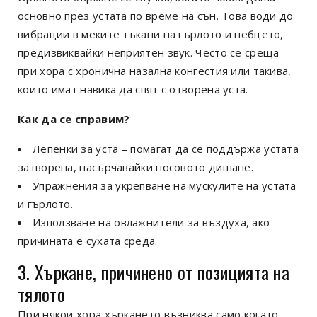
основно през устата по време на сън. Това води до
вибрации в меките тъкани на гърлото и небцето,
предизвиквайки неприятен звук. Често се среща
при хора с хронична назална конгестия или такива,
които имат навика да спят с отворена уста.
Как да се справим?
Лепенки за уста – помагат да се поддържа устата
затворена, насърчавайки носовото дишане.
Упражнения за укрепване на мускулите на устата
и гърлото.
Използване на овлажнители за въздуха, ако
причината е сухата среда
.
3. Хъркане, причинено от позицията на
тялото
При някои хора хъркането възниква само когато