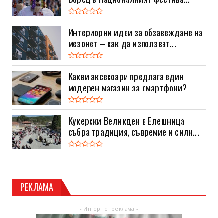
Интериорни идеи за обзавеждане на
мезонет – как да използват...
Какви аксесоари предлага един
модерен магазин за смартфони?
Кукерски Великден в Елешница
събра традиция, съвремие и силн...
РЕКЛАМА
- Интернет реклама -