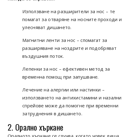
Използване на разширители за нос – те
помагат за отваряне на носните проходи и
улесняват дишането.
Магнитни ленти за нос – спомагат за
разширяване на ноздрите и подобряват
въздушния поток.
Лепенки за нос – ефективен метод за
временна помощ при запушване.
Лечение на алергии или настинки –
използването на антихистамини и назални
спрейове може да помогне при временни
затруднения в дишането.
2. Орално хъркане
Оралното хъркане се случва, когато човек диша