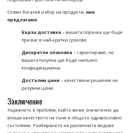
Освен богатия избор на продукти,
ние
предлагаме
:
Бърза доставка
– вашата поръчка ще бъде
при вас в най-кратки срокове.
Дискретна опаковка
– гарантираме, че
вашата покупка ще бъде напълно
конфиденциална.
Достъпни цени
– качествени решения на
разумни цени.
Заключение
Хъркането е проблем, който може значително да
влоши качеството на съня и общото здравословно
състояние. Разбирането на различните видове
хъркане е ключово за намирането на подходящото