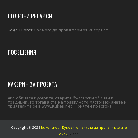
ПОЛЕЗНИ РЕСУРСИ
Беден Богат
Как мога да правя пари от интернет
ПОСЕЩЕНИЯ
КУКЕРИ - ЗА ПРОЕКТА
Ако обичате кукерите, старите български обичаи и
традиции, то тогава сте на правилното място! Поканете и
приятелите си в www.Kukeri.net ! Приятен престой!
Copyright ©
2026
kukeri.net - Кукерите - силата да прогоним злите
сили
,
Viseo