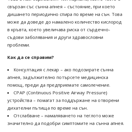
свързан със сънна апнея – състояние, при което
дишането периодично спира по време на сън. Това
може да доведе до намалено количество кислород
в кръвта, което увеличава риска от сърдечно-
съдови заболявания и други здравословни
проблеми.
Как да се справим?
Консултация с лекар – ако подозирате сънна
апнея, задължително потърсете медицинска
помощ,
преди да предприемате самолечение.
CPAP (Continuous Positive Airway Pressure)
устройства – помагат за поддържане на отворени
дихателни пътища по време на сън.
Отслабване – намаляването на теглото може
значително да подобри симптомите на сънна апнея.