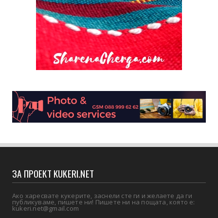
ЗА ПРОЕКТ KUKERI.NET
Ако харесвате кукерите, заснели сте ги и желаете да ги
публикуваме, пишете ни! Пишете ни на пощата, която е:
kukeri.net@gmail.com