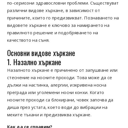
по-сериозни здравословни проблеми. Съществуват
различни видове хъркане, в зависимост от
причините, които го предизвикват. Познаването на
видовете хъркане е ключово за намирането на
правилното решение и подобряването на
качеството на съня.
Основни видове хъркане
1. Назално хъркане
Назалното хъркане е причинено от запушване или
стеснение на носните проходи. Това може да се
дължи на настинка, алергии, изкривена носна
преграда или уголемени носни конхи. Когато
носните проходи са блокирани, човек започва да
диша през устата, което води до вибрации на
меките тъкани и предизвиква хъркане.
Как да се справим?