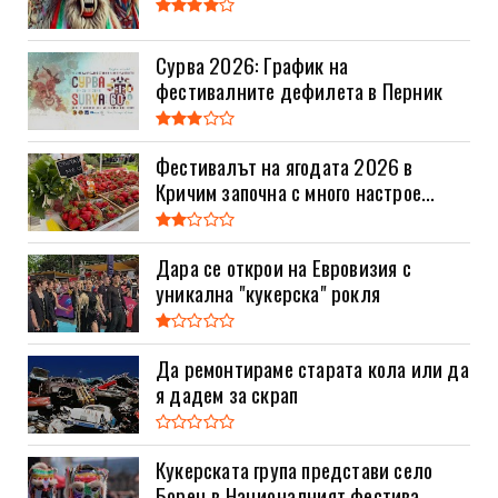
Сурва 2026: График на
фестивалните дефилета в Перник
Фестивалът на ягодата 2026 в
Кричим започна с много настрое...
Дара се открои на Евровизия с
уникална "кукерска" рокля
Да ремонтираме старата кола или да
я дадем за скрап
Кукерската група представи село
Борец в Националният фестива...