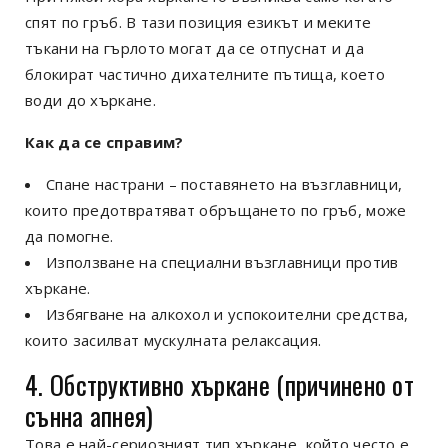
спят по гръб. В тази позиция езикът и меките
тъкани на гърлото могат да се отпуснат и да
блокират частично дихателните пътища, което
води до хъркане.
Как да се справим?
Спане настрани – поставянето на възглавници,
които предотвратяват обръщането по гръб, може
да помогне.
Използване на специални възглавници против
хъркане.
Избягване на алкохол и успокоителни средства,
които засилват мускулната релаксация.
4. Обструктивно хъркане (причинено от
сънна апнея)
Това е най-сериозният тип хъркане, който често е