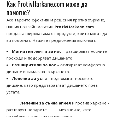
Как ProtivHarkane.com може да
помогне?
Ако търсите ефективни решения против хъркане,
нашият онлайн магазин
ProtivHarkane.com
предлага широка гама от продукти, които могат да
ви помогнат. Нашите предложения включват:
Магнитни ленти за нос
– разширяват носните
проходи и подобряват дишането.
Разширители за нос
– осигуряват комфортно
дишане и намаляват хъркането.
Лепенки за уста
– подпомагат носовото
дишане, като предотвратяват дишането през
устата.
Лепенки за сънна апнея
и против хъркане
-
разтварят ноздрите
механично, като
подобряват достъпа на кислород.