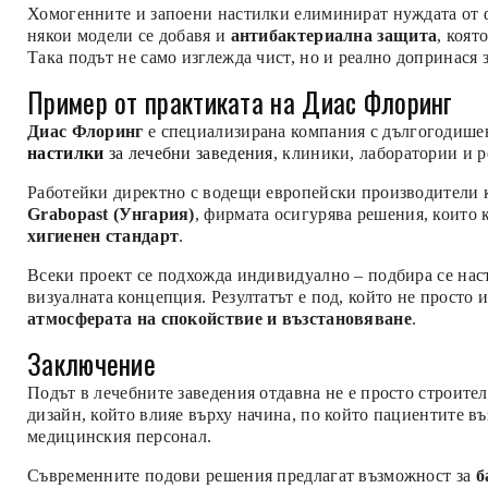
Хомогенните и запоени настилки елиминират нуждата от ф
някои модели се добавя и
антибактериална защита
, коят
Така подът не само изглежда чист, но и реално допринася 
Пример от практиката на Диас Флоринг
Диас Флоринг
е специализирана компания с дългогодишен
настилки
за лечебни заведения
, клиники, лаборатории и 
Работейки директно с водещи европейски производители 
Grabopast (Унгария)
, фирмата осигурява решения, които
хигиенен стандарт
.
Всеки проект се подхожда индивидуално – подбира се нас
визуалната концепция. Резултатът е под, който не просто 
атмосферата на спокойствие и възстановяване
.
Заключение
Подът в лечебните заведения отдавна не е просто строител
дизайн, който влияе върху начина, по който пациентите въ
медицинския персонал.
Съвременните подови решения предлагат възможност за
б