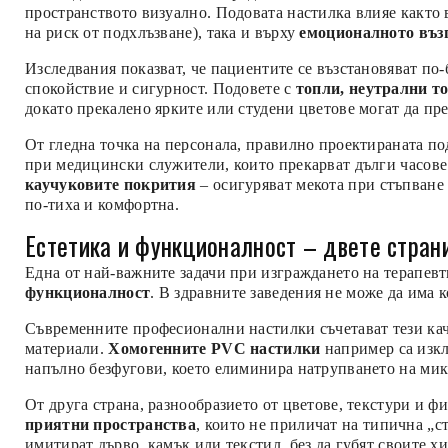
пространството визуално. Подовата настилка влияе както
на риск от подхлъзване), така и върху
емоционалното въз
Изследвания показват, че пациентите се възстановяват по-
спокойствие и сигурност. Подовете с
топли, неутрални т
докато прекалено ярките или студени цветове могат да пр
От гледна точка на персонала, правилно проектираната по
при медицински служители, които прекарват дълги часове
каучуковите покрития
– осигуряват мекота при стъпване 
по-тиха и комфортна.
Естетика и функционалност – двете стран
Една от най-важните задачи при изграждането на терапевт
функционалност
. В здравните заведения не може да има 
Съвременните професионални настилки съчетават тези кач
материали.
Хомогенните PVC настилки
например са изкл
напълно безфугови, което елиминира натрупването на мик
От друга страна, разнообразието от цветове, текстури и 
приятни пространства
, които не приличат на типична „с
имитират дърво, камък или текстил, без да губят своите 