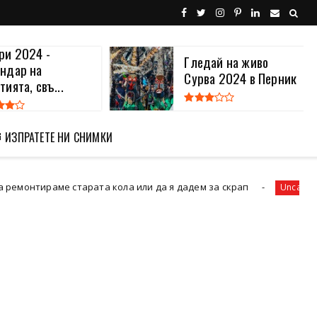
ри 2024 -
Гледай на живо
ндар на
Сурва 2024 в Перник
тията, свъ...
 ИЗПРАТЕТЕ НИ СНИМКИ
арата кола или да я дадем за скрап
Дара се 
Uncategorized