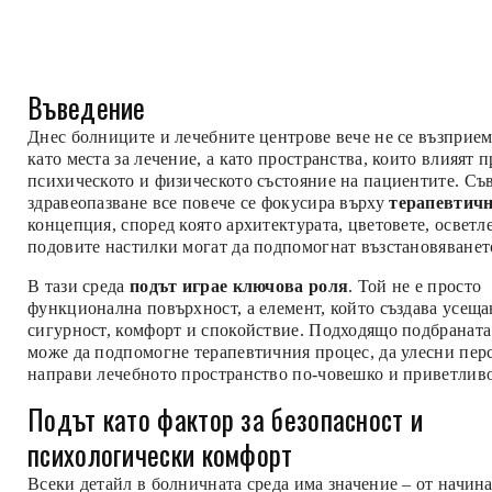
Въведение
Днес болниците и лечебните центрове вече не се възприем
като места за лечение, а като пространства, които влияят 
психическото и физическото състояние на пациентите. Съ
здравеопазване все повече се фокусира върху
терапевтичн
концепция, според която архитектурата, цветовете, осветл
подовите настилки могат да подпомогнат възстановяванет
В тази среда
подът играе ключова роля
. Той не е просто
функционална повърхност, а елемент, който създава усеща
сигурност, комфорт и спокойствие. Подходящо подбраната
може да подпомогне терапевтичния процес, да улесни перс
направи лечебното пространство по-човешко и приветливо
Подът като фактор за безопасност и
психологически комфорт
Всеки детайл в болничната среда има значение – от начина,