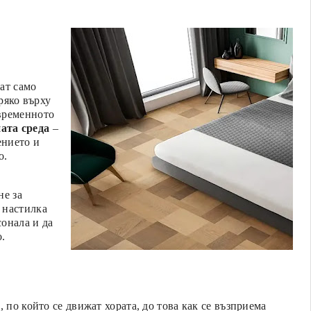
ат само
пряко върху
временното
ата среда
–
ението и
о.
не за
 настилка
онала и да
.
 по който се движат хората, до това как се възприема