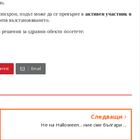
мо.
 синхрон, подът може да се превърне в
активен участник в
репя възстановяването.
решения за здравни обекти посетете:
erest
Email
Следващи
Не на Halloween... ние сме българи ...