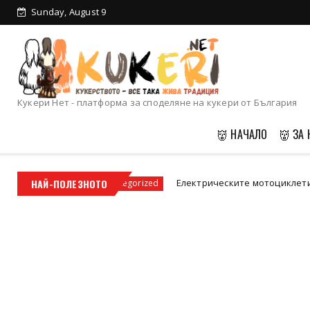
Sunday, August 9
Кукери Нет - платформа за споделяне на кукери от България
👹 НАЧАЛО
👹 ЗА 
НАЙ-ПОЛЕЗНОТО
Електрическите мотоциклети – бъдещето на 
Uncategorized