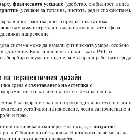
 върху
физическото усещане
(удобство, стабилност, липса
приятие
(усещане за топлина, чистота, ред и спокойствие).
бързо в пространства, които предразполагат към
онове
намаляват стреса и създават домашна атмосфера,
едизвикат напрежение.
дова система може да намали физическата умора, особено
 в движение. Еластичните настилки – като
PVC и
и абсорбират шума от ходене, което прави работната среда
и на терапевтичния дизайн
ична среда е
съчетаването на естетика с
компромис нито с хигиената, нито с безопасността.
ества благодарение на нови производствени технологии и
ючително устойчиви на износване, лесни за почистване и
роби и прах.
финиши позволява дизайнерите да създадат
визуално
терилна“ болнична обстановка. Настилките вече могат да
хигиенни и технически предимства.