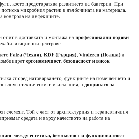
уги, което предотвратява развитието на бактерии. При
о потиска микробния растеж в дълбочината на материала.
за контрола на инфекциите.
 опит в доставката и монтажа на
професионални
подови
рехабилитационни центрове.
като
Fatra (Чехия)
,
KDF (Гърция)
,
Vinderen (Полша)
и
 комбинират
ергономичност, безопасност и висок
тилка според натоварването, функциите на помещението и
изпълнява техническите изисквания, а
допринася за
ен елемент. Той е част от архитектурния и терапевтичния
зприемат средата и върху качеството на работа на
аланс между естетика, безопасност и функционалност
–