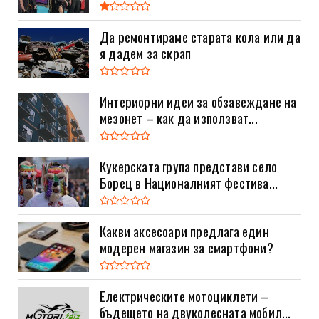
Да ремонтираме старата кола или да
я дадем за скрап
Интериорни идеи за обзавеждане на
мезонет – как да използват...
Кукерската група представи село
Борец в Националният фестива...
Какви аксесоари предлага един
модерен магазин за смартфони?
Електрическите мотоциклети –
бъдещето на двуколесната мобил...