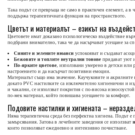
Така подът се превръща не само в практичен елемент, а в 
поддържа терапевтичната функция на пространството.
Цветът и материалът – езикът на въздейс
Цветовете имат доказано психологическо въздействие върх
подбрани внимателно, така че да насърчават усещане за сп
Сините и зелените нюанси
успокояват и създават асоц
Бежовите и топлите неутрални тонове
придават уют и
По-ярките цветове
, използвани умерено в детски или
настроението и да насърчат позитивни емоции.
Материалът също има значение. Каучуковите и акрилните
докато PVC настилките са изключително хигиенични и изд
и чакални, се използват покрития с по-висока износоустой
по-мек материал, който повишава усещането за комфорт.
Подовите настилки и хигиената – неразде
Няма терапевтична среда без перфектна хигиена. Подът е 
замърсявания. Затова в лечебните заведения се използват
които позволяват ежедневно и интензивно почистване.