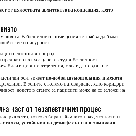
част от
цялостната архитектурна концепция
, която
твието
у човека. В болничните помещения те трябва да бъдат
окойствие и сигурност.
иации с чистота и природа.
 предпазват от усещане за студ и безличност.
 рехабилитационни отделения, могат да повдигнат
 настилки осигуряват
по-добра шумоизолация и мекота
,
ръжливи. В зоните с голямо натоварване, като коридори
чивост, докато в стаите за пациенти може да се заложи на
лна част от терапевтичния процес
повърхността, която събира най-много прах, течности и
настилки, устойчиви на дезинфектанти и химикали
,