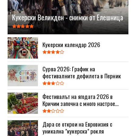
Кукерски Великден - снимки от Елешница
Кукерски календар 2026
Сурва 2026: График на
фестивалните дефилета в Перник
Фестивалът на ягодата 2026 в
Кричим започна с много настрое...
Дара се открои на Евровизия с
уникална "кукерска" рокля