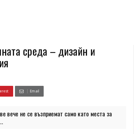
чната среда – дизайн и
ия
erest
Email
е вече не се възприемат само като места за
..