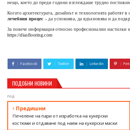
нещо, което до преди години изглеждаше трудно постижи
Когато архитектурата, дизайнът и технологията работят в
лечебния процес
– да успокоява, да вдъхновява и да подк
За повече информация относно професионални настилки и 
https://diasflooring.com
Facebook
Twitter
Linkedin
Pint
ПОДОБНИ НОВИНИ
под
Предишни
Печелене на пари от изработка на кукерски
костюми и отдаване под наем на кукерски маски