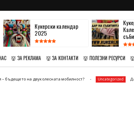
Куке
Кукерски календар
Кале
2025
съби
НАС
👹 ЗА РЕКЛАМА
👹 ЗА КОНТАКТИ
👹 ПОЛЕЗНИ РЕСУРСИ

двуколесната мобилност?
Да ремонтираме ст
Uncategorized