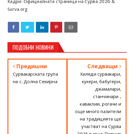
Кадри: Официалната страница на Сурва 2026 &
Surva.org
ПОДОБНИ НОВИНИ
Предишни
Следващи
Сурвакарската група
Хиляди сурвакари,
на с. Долна Секирна
кукери, бабугери,
джамалари,
станчинари ,
каваклии, рогачи и
още много пазители
на традицията ще
участват на Сурва
2026 в град Перник