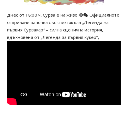
Днес от 18:00 ч. Сурва е на живо 🔴🎭 Официалното
откриване започва със спектакъла „Легенда на
първия Сурвакар“ – силна сценична история,
вдъхновена от „Легенда за първия кукер“,