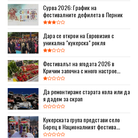
Сурва 2026: График на
фестивалните дефилета в Перник
Дара се открои на Евровизия с
уникална "кукерска" рокля
Фестивалът на ягодата 2026 в
Кричим започна с много настрое...
Да ремонтираме старата кола или да
я дадем за скрап
Кукерската група представи село
Борец в Националният фестива...