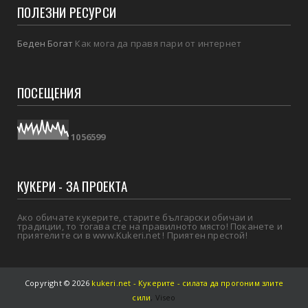
ПОЛЕЗНИ РЕСУРСИ
Беден Богат
Как мога да правя пари от интернет
ПОСЕЩЕНИЯ
1
0
5
6
5
9
9
КУКЕРИ - ЗА ПРОЕКТА
Ако обичате кукерите, старите български обичаи и
традиции, то тогава сте на правилното място! Поканете и
приятелите си в www.Kukeri.net ! Приятен престой!
Copyright ©
2026
kukeri.net - Кукерите - силата да прогоним злите
сили
,
Viseo