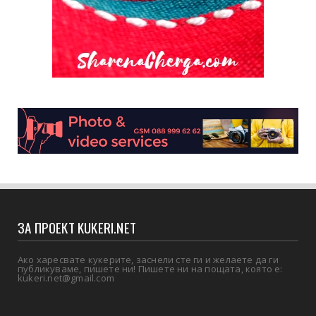
ЗА ПРОЕКТ KUKERI.NET
Ако харесвате кукерите, заснели сте ги и желаете да ги
публикуваме, пишете ни! Пишете ни на пощата, която е:
kukeri.net@gmail.com