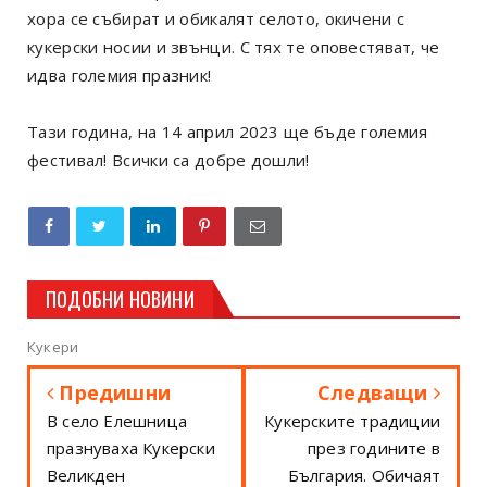
хора се събират и обикалят селото, окичени с
кукерски носии и звънци. С тях те оповестяват, че
идва големия празник!
Тази година, на 14 април 2023 ще бъде големия
фестивал! Всички са добре дошли!
ПОДОБНИ НОВИНИ
Кукери
Предишни
Следващи
В село Елешница
Кукерските традиции
празнуваха Кукерски
през годините в
Великден
България. Обичаят