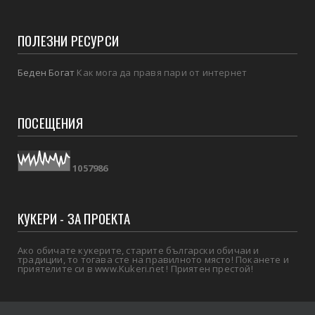
ПОЛЕЗНИ РЕСУРСИ
Беден Богат
Как мога да правя пари от интернет
ПОСЕЩЕНИЯ
1
0
5
7
9
8
6
КУКЕРИ - ЗА ПРОЕКТА
Ако обичате кукерите, старите български обичаи и
традиции, то тогава сте на правилното място! Поканете и
приятелите си в www.Kukeri.net ! Приятен престой!