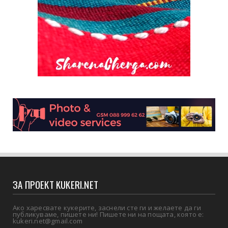
ЗА ПРОЕКТ KUKERI.NET
Ако харесвате кукерите, заснели сте ги и желаете да ги
публикуваме, пишете ни! Пишете ни на пощата, която е:
kukeri.net@gmail.com