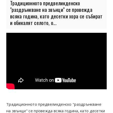
Традиционното предвеликденско
"раздрънкване на звънци" се провежда
всяка година, като десетки хора се събират
и обикалят селото, о...
Традиционното предвеликденско "раздрънкване
на звънци" се провежда всяка година, като десетки