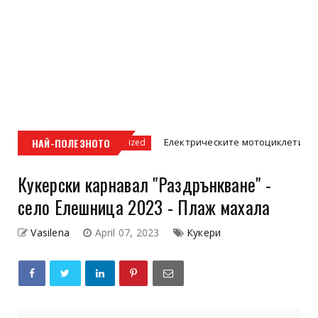
ст
НАЙ-ПОЛЕЗНОТО
Електрическите мотоциклети – бъдещето 
Uncategorized
Кукерски карнавал "Раздрънкване" -
село Елешница 2023 - Плаж махала
Vasilena
April 07, 2023
Кукери